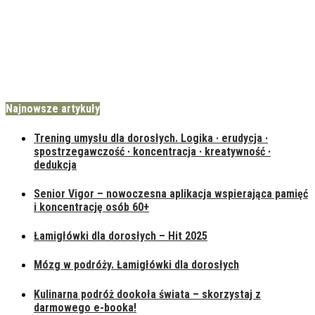
Najnowsze artykuły
Trening umysłu dla dorosłych. Logika · erudycja ·
spostrzegawczość · koncentracja · kreatywność ·
dedukcja
Senior Vigor – nowoczesna aplikacja wspierająca pamięć
i koncentrację osób 60+
Łamigłówki dla dorosłych – Hit 2025
Mózg w podróży. Łamigłówki dla dorosłych
Kulinarna podróż dookoła świata – skorzystaj z
darmowego e-booka!