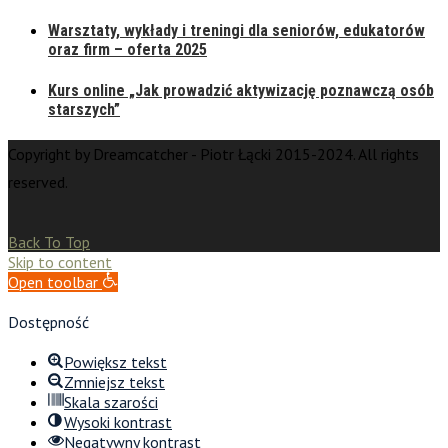
Warsztaty, wykłady i treningi dla seniorów, edukatorów
oraz firm – oferta 2025
Kurs online „Jak prowadzić aktywizację poznawczą osób
starszych”
Copyright by Dreamcatcher - Piotr Łącki 2015-2024. All rights
reserved.
Back To Top
Skip to content
Open toolbar
Dostępność
Powiększ tekst
Zmniejsz tekst
Skala szarości
Wysoki kontrast
Negatywny kontrast