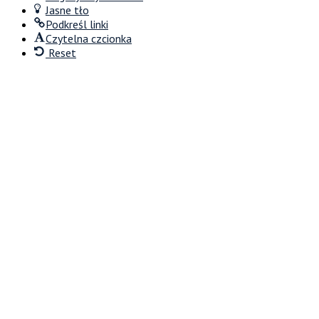
Jasne tło
Podkreśl linki
Czytelna czcionka
Reset