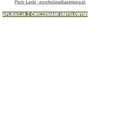
Piotr Łącki - psychologdlaseniora.pl
APLIKACJA Z ĆWICZENIAMI UMYSŁOWYMI