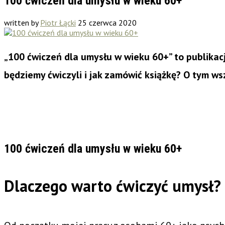
100 ćwiczeń dla umysłu w wieku 60+
written by
Piotr Łącki
25 czerwca 2020
„100 ćwiczeń dla umysłu w wieku 60+” to publikac
będziemy ćwiczyli i jak zamówić książkę? O tym ws
100 ćwiczeń dla umysłu w wieku 60+
Dlaczego warto ćwiczyć umysł?