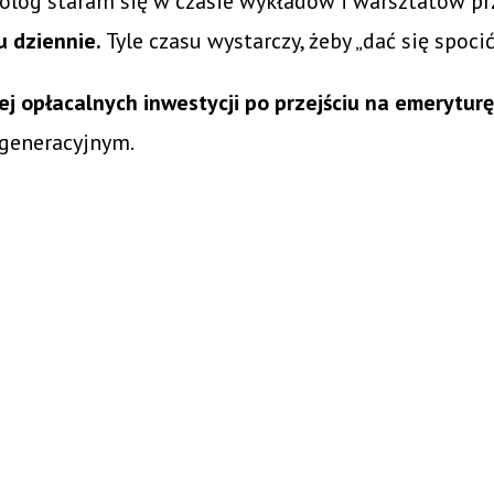
olog staram się w czasie wykładów i warsztatów prz
u dziennie.
Tyle czasu wystarczy, żeby „dać się spo
j opłacalnych inwestycji po przejściu na emerytur
generacyjnym.