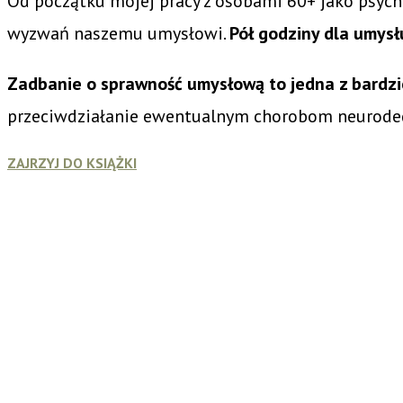
Od początku mojej pracy z osobami 60+ jako psych
wyzwań naszemu umysłowi.
Pół godziny dla umysł
Zadbanie o sprawność umysłową to jedna z bardzie
przeciwdziałanie ewentualnym chorobom neurode
ZAJRZYJ DO KSIĄŻKI