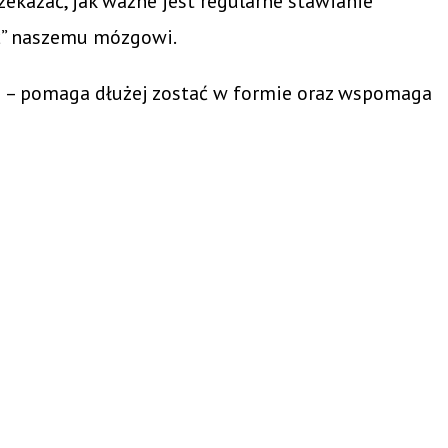
ekazać, jak ważne jest regularne stawianie
cić” naszemu mózgowi.
ę
– pomaga dłużej zostać w formie oraz wspomaga