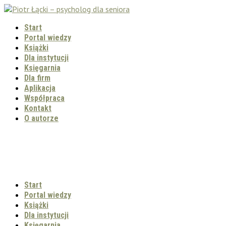
Start
Portal wiedzy
Książki
Dla instytucji
Księgarnia
Dla firm
Aplikacja
Współpraca
Kontakt
O autorze
Start
Portal wiedzy
Książki
Dla instytucji
Księgarnia