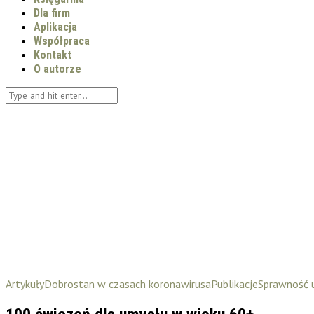
Dla firm
Aplikacja
Współpraca
Kontakt
O autorze
Artykuły
Dobrostan w czasach koronawirusa
Publikacje
Sprawność