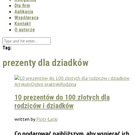
Dla firm
Aplikacja
Współpraca
Kontakt
O autorze
Tag:
prezenty dla dziadków
Artykuły
Dobre praktyki
Rodzina
10 prezentów do 100 złotych dla
rodziców i dziadków
written by
Piotr Łącki
Co podarować najbliższym, aby wspierać ich