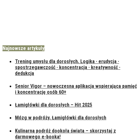
Najnowsze artykuły
Trening umysłu dla dorosłych. Logika · erudycja ·
spostrzegawczość · koncentracja · kreatywność ·
dedukcja
Senior Vigor – nowoczesna aplikacja wspierająca pamięć
i koncentrację osób 60+
Łamigłówki dla dorosłych – Hit 2025
Mózg w podróży. Łamigłówki dla dorosłych
Kulinarna podróż dookoła świata – skorzystaj z
darmowego e-booka!