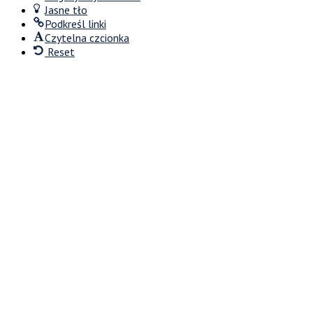
Jasne tło
Podkreśl linki
Czytelna czcionka
Reset