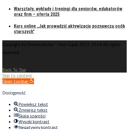
Warsztaty, wykłady i treningi dla seniorów, edukatorów
oraz firm – oferta 2025
Kurs online „Jak prowadzić aktywizację poznawczą osób
starszych”
Copyright by Dreamcatcher - Piotr Łącki 2015-2024. All rights
reserved.
Back To Top
Skip to content
Open toolbar
Dostępność
Powiększ tekst
Zmniejsz tekst
Skala szarości
Wysoki kontrast
Negatywny kontrast