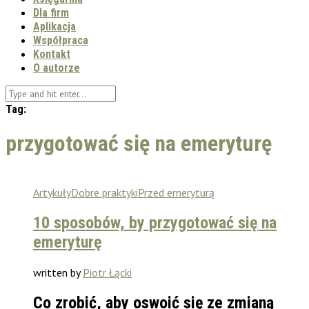
Dla firm
Aplikacja
Współpraca
Kontakt
O autorze
Tag:
przygotować się na emeryturę
Artykuły
Dobre praktyki
Przed emeryturą
10 sposobów, by przygotować się na
emeryturę
written by
Piotr Łącki
Co zrobić, aby oswoić się ze zmianą