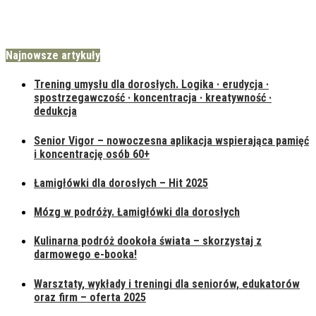
Najnowsze artykuły
Trening umysłu dla dorosłych. Logika · erudycja ·
spostrzegawczość · koncentracja · kreatywność ·
dedukcja
Senior Vigor – nowoczesna aplikacja wspierająca pamięć
i koncentrację osób 60+
Łamigłówki dla dorosłych – Hit 2025
Mózg w podróży. Łamigłówki dla dorosłych
Kulinarna podróż dookoła świata – skorzystaj z
darmowego e-booka!
Warsztaty, wykłady i treningi dla seniorów, edukatorów
oraz firm – oferta 2025