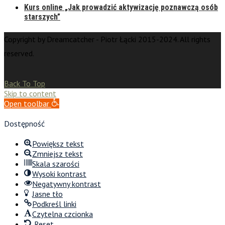
Kurs online „Jak prowadzić aktywizację poznawczą osób
starszych”
Copyright by Dreamcatcher - Piotr Łącki 2015-2024. All rights
reserved.
Back To Top
Skip to content
Open toolbar
Dostępność
Powiększ tekst
Zmniejsz tekst
Skala szarości
Wysoki kontrast
Negatywny kontrast
Jasne tło
Podkreśl linki
Czytelna czcionka
Reset