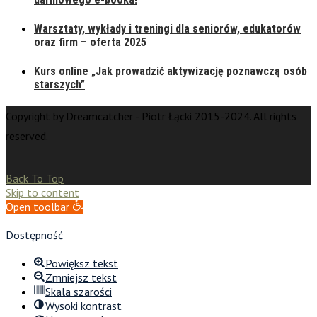
Warsztaty, wykłady i treningi dla seniorów, edukatorów
oraz firm – oferta 2025
Kurs online „Jak prowadzić aktywizację poznawczą osób
starszych”
Copyright by Dreamcatcher - Piotr Łącki 2015-2024. All rights
reserved.
Back To Top
Skip to content
Open toolbar
Dostępność
Powiększ tekst
Zmniejsz tekst
Skala szarości
Wysoki kontrast