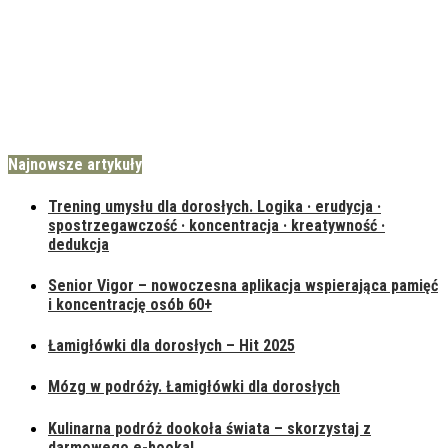
Najnowsze artykuły
Trening umysłu dla dorosłych. Logika · erudycja ·
spostrzegawczość · koncentracja · kreatywność ·
dedukcja
Senior Vigor – nowoczesna aplikacja wspierająca pamięć
i koncentrację osób 60+
Łamigłówki dla dorosłych – Hit 2025
Mózg w podróży. Łamigłówki dla dorosłych
Kulinarna podróż dookoła świata – skorzystaj z
darmowego e-booka!