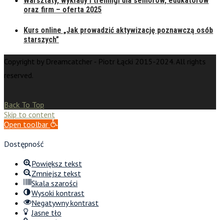
Warsztaty, wykłady i treningi dla seniorów, edukatorów
oraz firm – oferta 2025
Kurs online „Jak prowadzić aktywizację poznawczą osób
starszych”
Copyright by Dreamcatcher - Piotr Łącki 2015-2024. All rights
reserved.
Back To Top
Skip to content
Open toolbar
Dostępność
Powiększ tekst
Zmniejsz tekst
Skala szarości
Wysoki kontrast
Negatywny kontrast
Jasne tło