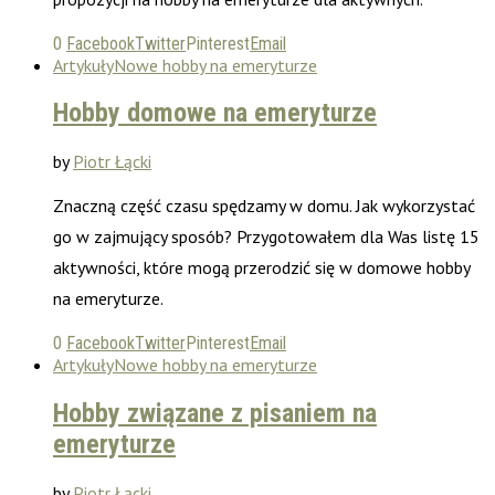
0
Facebook
Twitter
Pinterest
Email
Artykuły
Nowe hobby na emeryturze
Hobby domowe na emeryturze
by
Piotr Łącki
Znaczną część czasu spędzamy w domu. Jak wykorzystać
go w zajmujący sposób? Przygotowałem dla Was listę 15
aktywności, które mogą przerodzić się w domowe hobby
na emeryturze.
0
Facebook
Twitter
Pinterest
Email
Artykuły
Nowe hobby na emeryturze
Hobby związane z pisaniem na
emeryturze
by
Piotr Łącki