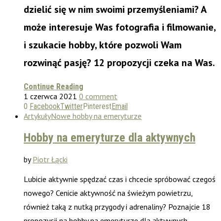
dzielić się w nim swoimi przemyśleniami? A
może interesuje Was fotografia i filmowanie,
i szukacie hobby, które pozwoli Wam
rozwinąć pasję? 12 propozycji czeka na Was.
Continue Reading
1 czerwca 2021
0 comment
0
Facebook
Twitter
Pinterest
Email
Artykuły
Nowe hobby na emeryturze
Hobby na emeryturze dla aktywnych
by
Piotr Łącki
Lubicie aktywnie spędzać czas i chcecie spróbować czegoś
nowego? Cenicie aktywność na świeżym powietrzu,
również taką z nutką przygody i adrenaliny? Poznajcie 18
propozycji na hobby na emeryturze dla aktywnych.