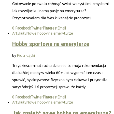
Gotowanie pozwala chłonąć świat wszystkimi zmysłami.
Jak rozwijać kulinarną pasję na emeryturze?
Przygotowałem dla Was kilkanaście propozycji.
0
Facebook
Twitter
Pinterest
Email
Artykuły
Nowe hobby na emeryturze
Hobby sportowe na emeryturze
by
Piotr Łącki
Trzydzieści minut ruchu dziennie to moja rekomendacja
dla każdej osoby w wieku 60+. Jak wypełnić ten czas i
sprawić, by aktywność fizyczna była ciekawa i przynosiła
satysfakcję? 16 propozycji sprawi, że każdy…
0
Facebook
Twitter
Pinterest
Email
Artykuły
Nowe hobby na emeryturze
Jak znaleźć nowe hobby na emeryturze?