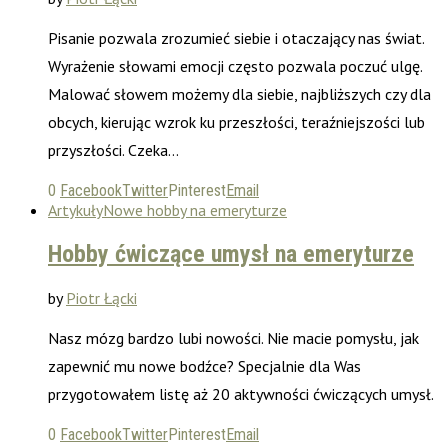
Pisanie pozwala zrozumieć siebie i otaczający nas świat.
Wyrażenie słowami emocji często pozwala poczuć ulgę.
Malować słowem możemy dla siebie, najbliższych czy dla
obcych, kierując wzrok ku przeszłości, teraźniejszości lub
przyszłości. Czeka…
0
Facebook
Twitter
Pinterest
Email
Artykuły
Nowe hobby na emeryturze
Hobby ćwiczące umysł na emeryturze
by
Piotr Łącki
Nasz mózg bardzo lubi nowości. Nie macie pomysłu, jak
zapewnić mu nowe bodźce? Specjalnie dla Was
przygotowałem listę aż 20 aktywności ćwiczących umysł.
0
Facebook
Twitter
Pinterest
Email