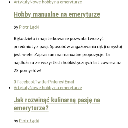
Artykuły
Nowe hobby na emeryturze
Hobby manualne na emeryturze
by
Piotr Łącki
Rękodzieło i majsterkowanie pozwala tworzyć
przedmioty z pasji. Sposobów angażowania rąk (i umysłu)
jest wiele. Zapraszam na manualne propozycje. Ta
najdłuższa ze wszystkich hobbistycznych list zawiera aż
28 pomysłów!
0
Facebook
Twitter
Pinterest
Email
Artykuły
Nowe hobby na emeryturze
Jak rozwinąć kulinarną pasję na
emeryturze?
by
Piotr Łącki