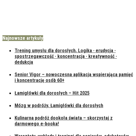
Najnowsze artykuły
Trening umysłu dla dorosłych. Logika · erudycja ·
spostrzegawczość · koncentracja · kreatywność ·
dedukcja
Senior Vigor – nowoczesna aplikacja wspierająca pamięć
i koncentrację osób 60+
Łamigłówki dla dorosłych – Hit 2025
Mózg w podróży. Łamigłówki dla dorosłych
Kulinarna podróż dookoła świata – skorzystaj z
darmowego e-booka!