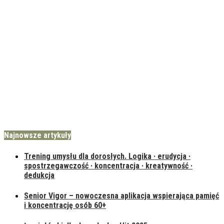
Najnowsze artykuły
Trening umysłu dla dorosłych. Logika · erudycja ·
spostrzegawczość · koncentracja · kreatywność ·
dedukcja
Senior Vigor – nowoczesna aplikacja wspierająca pamięć
i koncentrację osób 60+