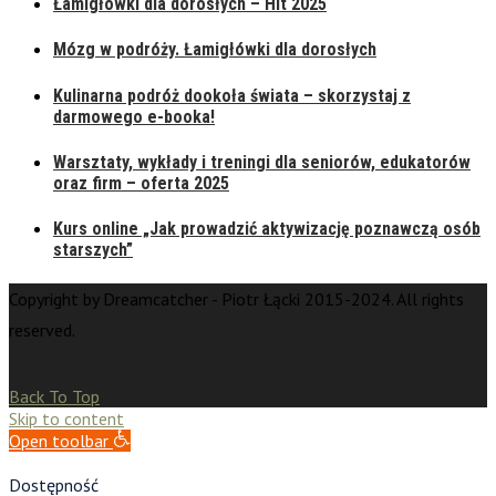
Łamigłówki dla dorosłych – Hit 2025
Mózg w podróży. Łamigłówki dla dorosłych
Kulinarna podróż dookoła świata – skorzystaj z
darmowego e-booka!
Warsztaty, wykłady i treningi dla seniorów, edukatorów
oraz firm – oferta 2025
Kurs online „Jak prowadzić aktywizację poznawczą osób
starszych”
Copyright by Dreamcatcher - Piotr Łącki 2015-2024. All rights
reserved.
Back To Top
Skip to content
Open toolbar
Dostępność