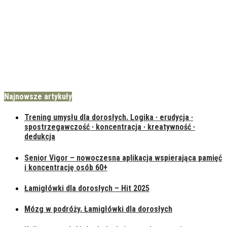
Najnowsze artykuły
Trening umysłu dla dorosłych. Logika · erudycja ·
spostrzegawczość · koncentracja · kreatywność ·
dedukcja
Senior Vigor – nowoczesna aplikacja wspierająca pamięć
i koncentrację osób 60+
Łamigłówki dla dorosłych – Hit 2025
Mózg w podróży. Łamigłówki dla dorosłych