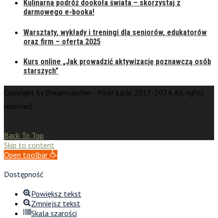
Kulinarna podróż dookoła świata – skorzystaj z
darmowego e-booka!
Warsztaty, wykłady i treningi dla seniorów, edukatorów
oraz firm – oferta 2025
Kurs online „Jak prowadzić aktywizację poznawczą osób
starszych”
Copyright by Dreamcatcher - Piotr Łącki 2015-2024. All rights
reserved.
Back To Top
Skip to content
Open toolbar
Dostępność
Powiększ tekst
Zmniejsz tekst
Skala szarości