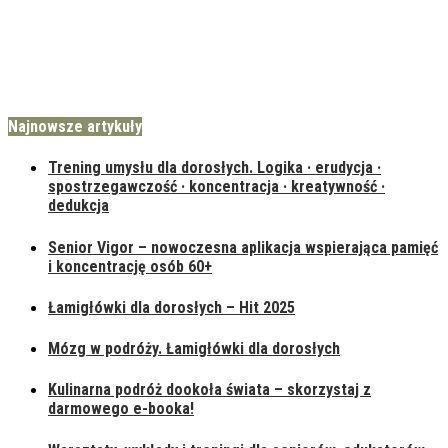
Najnowsze artykuły
Trening umysłu dla dorosłych. Logika · erudycja ·
spostrzegawczość · koncentracja · kreatywność ·
dedukcja
Senior Vigor – nowoczesna aplikacja wspierająca pamięć
i koncentrację osób 60+
Łamigłówki dla dorosłych – Hit 2025
Mózg w podróży. Łamigłówki dla dorosłych
Kulinarna podróż dookoła świata – skorzystaj z
darmowego e-booka!