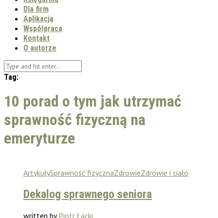
Dla firm
Aplikacja
Współpraca
Kontakt
O autorze
Tag:
10 porad o tym jak utrzymać
sprawność fizyczną na
emeryturze
Artykuły
Sprawność fizyczna
Zdrowie
Zdrowie i ciało
Dekalog sprawnego seniora
written by
Piotr Łącki