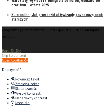
Warsztaty, wykłady i treningi dla seniorów, edukatorów
oraz firm – oferta 2025
Kurs online „Jak prowadzić aktywizację poznawczą osób
starszych”
Copyright by Dreamcatcher - Piotr Łącki 2015-2024. All rights
reserved.
Back To Top
Skip to content
Open toolbar
Dostępność
Powiększ tekst
Zmniejsz tekst
Skala szarości
Wysoki kontrast
Negatywny kontrast
Jasne tło