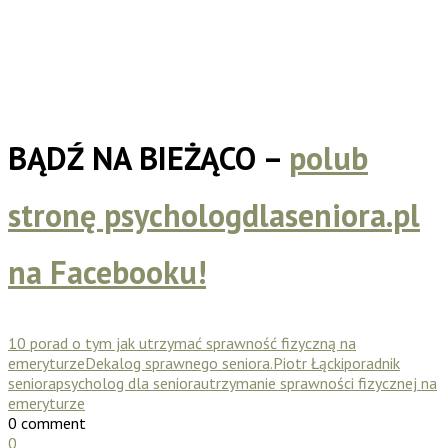
BĄDŹ NA BIEŻĄCO –
polub
stronę psychologdlaseniora.pl
na Facebooku!
10 porad o tym jak utrzymać sprawność fizyczną na
emeryturze
Dekalog sprawnego seniora.
Piotr Łącki
poradnik
seniora
psycholog dla seniora
utrzymanie sprawności fizycznej na
emeryturze
0 comment
0