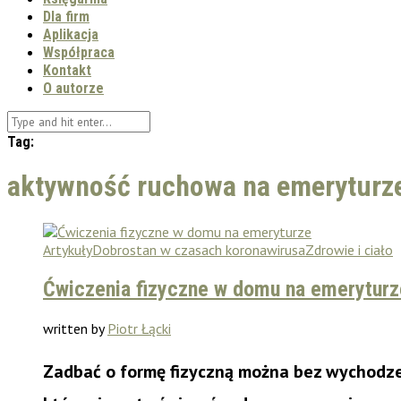
Dla firm
Aplikacja
Współpraca
Kontakt
O autorze
Tag:
aktywność ruchowa na emeryturz
Artykuły
Dobrostan w czasach koronawirusa
Zdrowie i ciało
Ćwiczenia fizyczne w domu na emeryturz
written by
Piotr Łącki
Zadbać o formę fizyczną można bez wychodzen