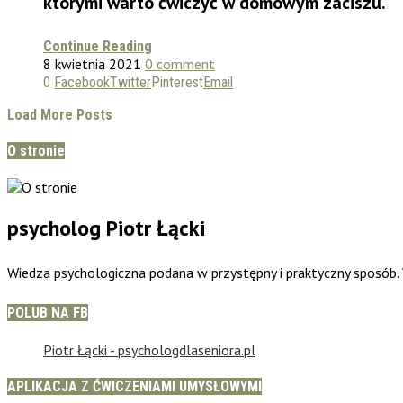
którymi warto ćwiczyć w domowym zaciszu.
Continue Reading
8 kwietnia 2021
0 comment
0
Facebook
Twitter
Pinterest
Email
Load More Posts
O stronie
psycholog Piotr Łącki
Wiedza psychologiczna podana w przystępny i praktyczny sposób
POLUB NA FB
Piotr Łącki - psychologdlaseniora.pl
APLIKACJA Z ĆWICZENIAMI UMYSŁOWYMI