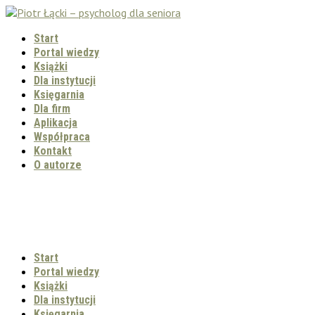
Start
Portal wiedzy
Książki
Dla instytucji
Księgarnia
Dla firm
Aplikacja
Współpraca
Kontakt
O autorze
Start
Portal wiedzy
Książki
Dla instytucji
Księgarnia