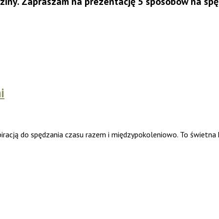
dziny. Zapraszam na prezentację 5 sposobów na spę
i
racją do spędzania czasu razem i międzypokoleniowo. To świetna ks