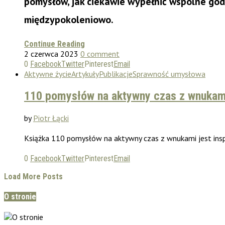
pomysłów, jak ciekawie wypełnić wspólne go
międzypokoleniowo.
Continue Reading
2 czerwca 2023
0 comment
0
Facebook
Twitter
Pinterest
Email
Aktywne życie
Artykuły
Publikacje
Sprawność umysłowa
110 pomysłów na aktywny czas z wnukam
by
Piotr Łącki
Książka 110 pomysłów na aktywny czas z wnukami jest inspi
0
Facebook
Twitter
Pinterest
Email
Load More Posts
O stronie