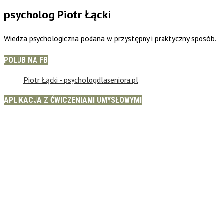
psycholog Piotr Łącki
Wiedza psychologiczna podana w przystępny i praktyczny sposób
POLUB NA FB
Piotr Łącki - psychologdlaseniora.pl
APLIKACJA Z ĆWICZENIAMI UMYSŁOWYMI