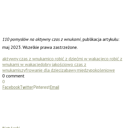
110 pomysłów na aktywny czas z wnukami
, publikacja artykułu:
maj 2023. Wszelkie prawa zastrzeżone.
aktywny czas z wnukami
co robić z dziećmi w wakacje
co robić z
wnukami w wakacje
dobry jakościowo czas z
wnukami
szyfrowanie dla dzieci
zabawy międzypokoleniowe
0 comment
0
Facebook
Twitter
Pinterest
Email