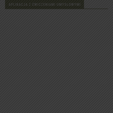
APLIKACJA Z ĆWICZENIAMI UMYSŁOWYMI