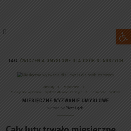
Open 
TAG:
ĆWICZENIA UMYSŁOWE DLA OSÓB STARSZYCH
Artykuły
Do pobrania
Miesięczne wyzwanie umysłowe dla osób starszych
Sprawność umysłowa
MIESIĘCZNE WYZWANIE UMYSŁOWE
written by
Piotr Łącki
Cały luty trwało miesięczne