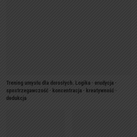
Trening umysłu dla dorosłych. Logika · erudycja ·
spostrzegawczość · koncentracja · kreatywność ·
dedukcja