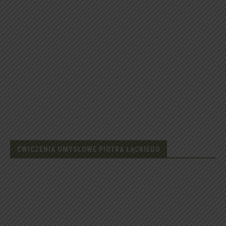
ĆWICZENIA UMYSŁOWE PIOTRA ŁĄCKIEGO