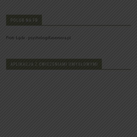
POLUB NA FB
Piotr Łącki - psychologdlaseniora.pl
APLIKACJA Z ĆWICZENIAMI UMYSŁOWYMI