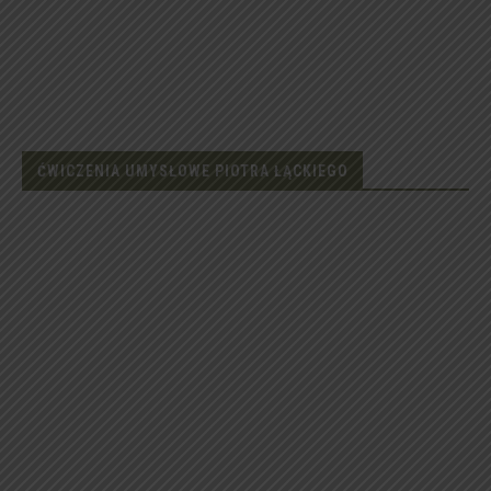
ĆWICZENIA UMYSŁOWE PIOTRA ŁĄCKIEGO