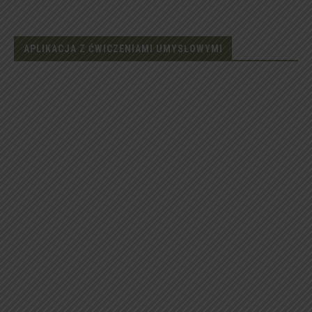
APLIKACJA Z ĆWICZENIAMI UMYSŁOWYMI