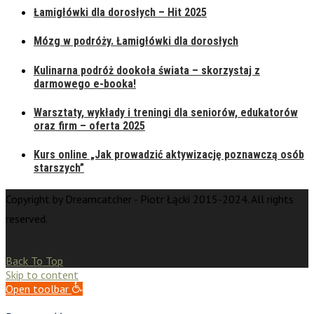
Łamigłówki dla dorosłych – Hit 2025
Mózg w podróży. Łamigłówki dla dorosłych
Kulinarna podróż dookoła świata – skorzystaj z
darmowego e-booka!
Warsztaty, wykłady i treningi dla seniorów, edukatorów
oraz firm – oferta 2025
Kurs online „Jak prowadzić aktywizację poznawczą osób
starszych”
Copyright by Dreamcatcher - Piotr Łącki 2015-2024. All rights
reserved.
Back To Top
Skip to content
Open toolbar