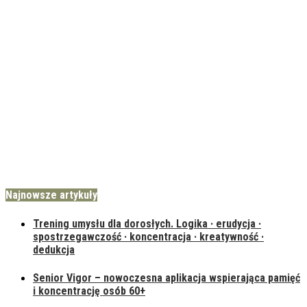
Najnowsze artykuły
Trening umysłu dla dorosłych. Logika · erudycja ·
spostrzegawczość · koncentracja · kreatywność ·
dedukcja
Senior Vigor – nowoczesna aplikacja wspierająca pamięć
i koncentrację osób 60+