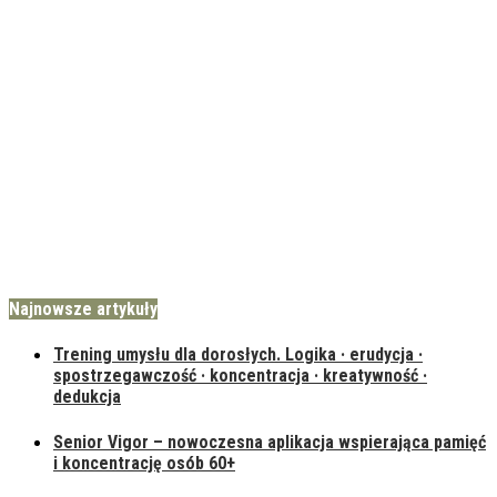
Najnowsze artykuły
Trening umysłu dla dorosłych. Logika · erudycja ·
spostrzegawczość · koncentracja · kreatywność ·
dedukcja
Senior Vigor – nowoczesna aplikacja wspierająca pamięć
i koncentrację osób 60+