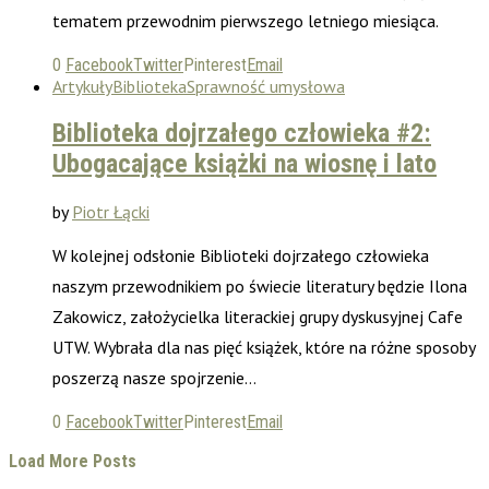
tematem przewodnim pierwszego letniego miesiąca.
0
Facebook
Twitter
Pinterest
Email
Artykuły
Biblioteka
Sprawność umysłowa
Biblioteka dojrzałego człowieka #2:
Ubogacające książki na wiosnę i lato
by
Piotr Łącki
W kolejnej odsłonie Biblioteki dojrzałego człowieka
naszym przewodnikiem po świecie literatury będzie Ilona
Zakowicz, założycielka literackiej grupy dyskusyjnej Cafe
UTW. Wybrała dla nas pięć książek, które na różne sposoby
poszerzą nasze spojrzenie…
0
Facebook
Twitter
Pinterest
Email
Load More Posts