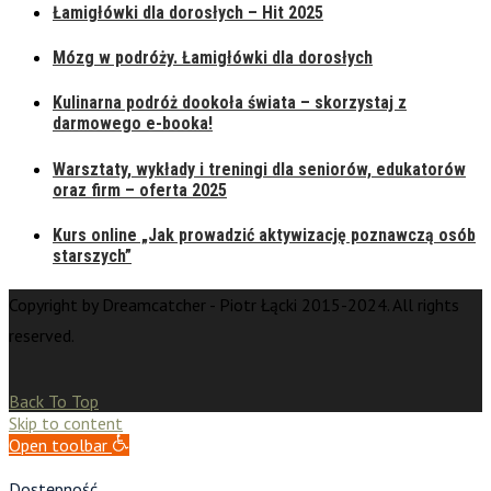
Łamigłówki dla dorosłych – Hit 2025
Mózg w podróży. Łamigłówki dla dorosłych
Kulinarna podróż dookoła świata – skorzystaj z
darmowego e-booka!
Warsztaty, wykłady i treningi dla seniorów, edukatorów
oraz firm – oferta 2025
Kurs online „Jak prowadzić aktywizację poznawczą osób
starszych”
Copyright by Dreamcatcher - Piotr Łącki 2015-2024. All rights
reserved.
Back To Top
Skip to content
Open toolbar
Dostępność