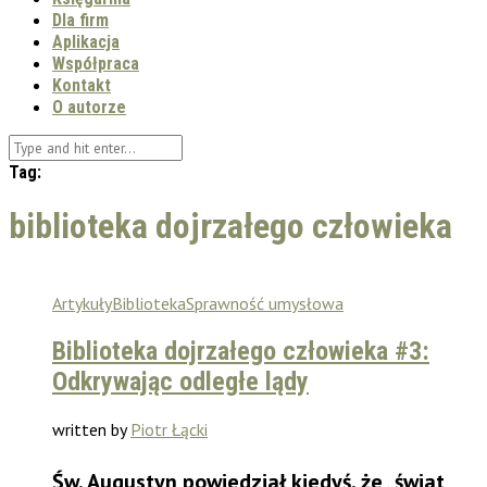
Dla firm
Aplikacja
Współpraca
Kontakt
O autorze
Tag:
biblioteka dojrzałego człowieka
Artykuły
Biblioteka
Sprawność umysłowa
Biblioteka dojrzałego człowieka #3:
Odkrywając odległe lądy
written by
Piotr Łącki
Św. Augustyn powiedział kiedyś, że „świat