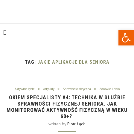
Open 
TAG:
JAKIE APLIKACJE DLA SENIORA
Aktywne życie
Artykuły
Sprawność fizyczna
Zdrowie i ciało
OKIEM SPECJALISTY #4: TECHNIKA W SŁUŻBIE
SPRAWNOŚCI FIZYCZNEJ SENIORA. JAK
MONITOROWAĆ AKTYWNOŚĆ FIZYCZNĄ W WIEKU
60+?
written by
Piotr Łącki