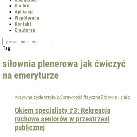
Dla firm
Aplikacja
Współpraca
Kontakt
O autorze
Tag:
siłownia plenerowa jak ćwiczyć
na emeryturze
Aktywne życie
Artykuły
Sprawność fizyczna
Zdrowie i ciało
Okiem specjalisty #3: Rekreacja
ruchowa seniorów w przestrzeni
publicznej