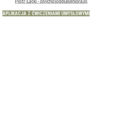
Piotr Łącki - psychologdlaseniora.pl
APLIKACJA Z ĆWICZENIAMI UMYSŁOWYMI