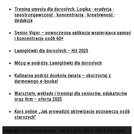
Trening umysłu dla dorosłych. Logika · erudycja ·
spostrzegawczość · koncentracja · kreatywność ·
dedukcja
Senior Vigor – nowoczesna aplikacja wspierająca pamięć
i koncentrację osób 60+
Łamigłówki dla dorosłych – Hit 2025
Mózg w podróży. Łamigłówki dla dorosłych
Kulinarna podróż dookoła świata – skorzystaj z
darmowego e-booka!
Warsztaty, wykłady i treningi dla seniorów, edukatorów
oraz firm – oferta 2025
Kurs online „Jak prowadzić aktywizację poznawczą osób
starszych”
Copyright by Dreamcatcher - Piotr Łącki 2015-2024. All rights