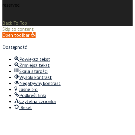
reserved.
Back To Top
Skip to content
Open toolbar
Dostępność
Powiększ tekst
Zmniejsz tekst
Skala szarości
Wysoki kontrast
Negatywny kontrast
Jasne tło
Podkreśl linki
Czytelna czcionka
Reset