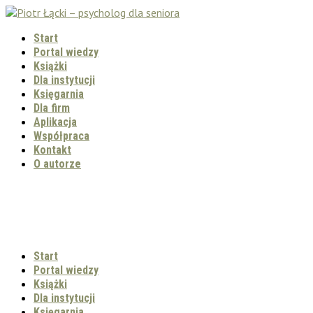
Start
Portal wiedzy
Książki
Dla instytucji
Księgarnia
Dla firm
Aplikacja
Współpraca
Kontakt
O autorze
Start
Portal wiedzy
Książki
Dla instytucji
Księgarnia