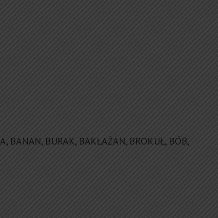
, BANAN, BURAK, BAKŁAŻAN, BROKUŁ, BÓB,