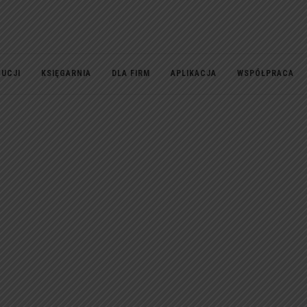
TUCJI
KSIĘGARNIA
DLA FIRM
APLIKACJA
WSPÓŁPRACA