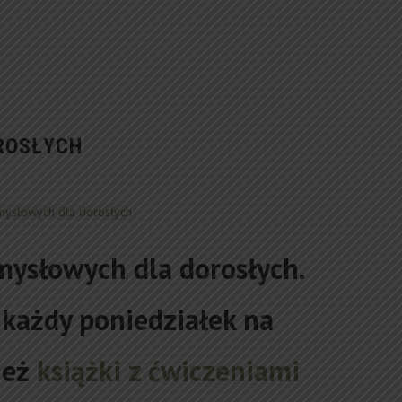
ROSŁYCH
ysłowych dla dorosłych.
 każdy poniedziałek na
ież
książki z ćwiczeniami