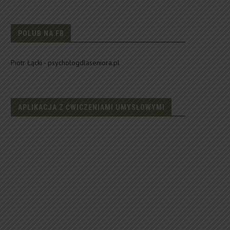
POLUB NA FB
Piotr Łącki - psychologdlaseniora.pl
APLIKACJA Z ĆWICZENIAMI UMYSŁOWYMI