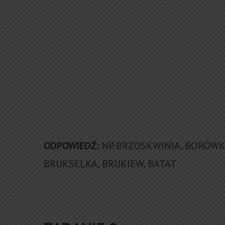
ODPOWIEDŹ:
NP. BRZOSKWINIA, BORÓWKA
BRUKSELKA, BRUKIEW, BATAT.