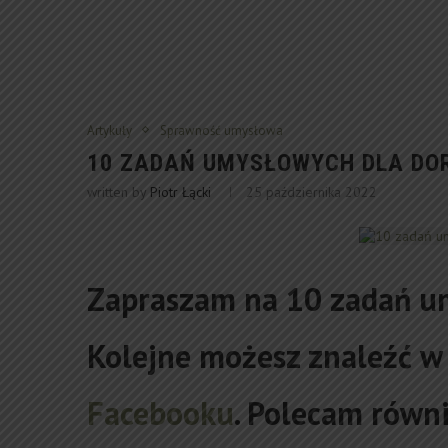
Artykuły
Sprawność umysłowa
10 ZADAŃ UMYSŁOWYCH DLA DO
written by
Piotr Łącki
25 października 2022
Zapraszam na 10 zadań um
Kolejne możesz znaleźć w
Facebooku
. Polecam równ