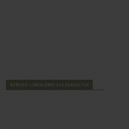
NOWOŚĆ! ŁAMIGŁÓWKI DLA DOROSŁYCH