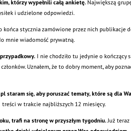
m, którzy wypełnili całą ankietę.
Największą grupę
siłek i udzielone odpowiedzi.
o końca stycznia zamówione przez nich publikacje d
e do mnie wiadomość prywatną.
ł przypadkowy.
I nie chodziło tu jedynie o kończący 
członków. Uznałem, że to dobry moment, aby poznać W
pl staram się, aby poruszać tematy, które są dla W
reści w trakcie najbliższych 12 miesięcy.
ku, trafi na stronę w przyszłym tygodniu.
Już teraz
ystko dzięki udzielonym przez Was odpowiedziom.