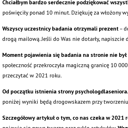
Chciałbym bardzo serdecznie podziękować wszystki
poświęciły ponad 10 minut. Dziękuję za włożony wy
Wszyscy uczestnicy badania otrzymali prezent
– d
drogą mailową. Jeśli do Was nie dotarły, napiszci
Moment pojawienia się badania na stronie nie by
społeczność przekroczyła magiczną granicę 10 000 
przeczytać w 2021 roku.
Od początku istnienia strony psychologdlaseniora.
poniżej wyniki będą drogowskazem przy tworzeniu t
Szczegółowy artykuł o tym, co nas czeka w 2021 ro
pojawią się nowe twarze oraz cykle artykułów.
Wsz