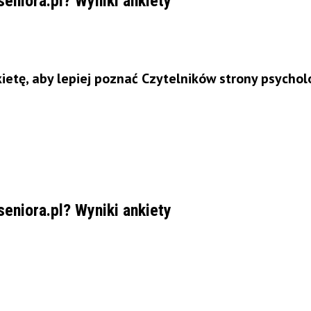
eniora.pl? Wyniki ankiety
etę, aby lepiej poznać Czytelników strony psychol
eniora.pl? Wyniki ankiety