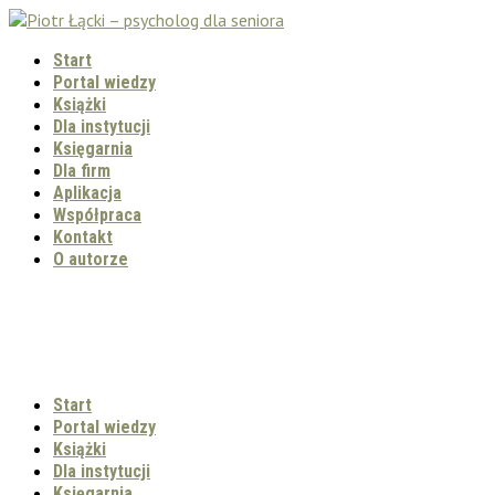
Start
Portal wiedzy
Książki
Dla instytucji
Księgarnia
Dla firm
Aplikacja
Współpraca
Kontakt
O autorze
Start
Portal wiedzy
Książki
Dla instytucji
Księgarnia