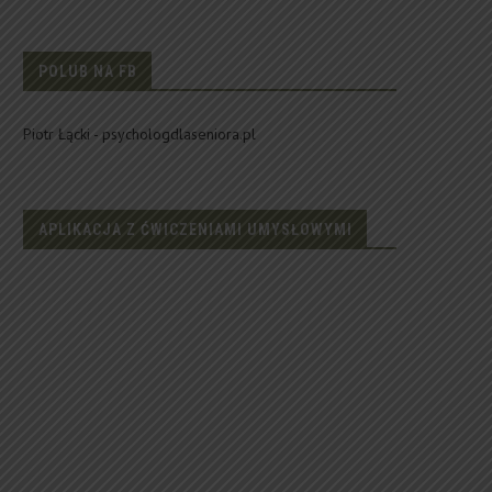
POLUB NA FB
Piotr Łącki - psychologdlaseniora.pl
APLIKACJA Z ĆWICZENIAMI UMYSŁOWYMI