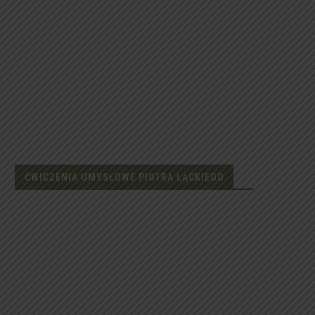
ĆWICZENIA UMYSŁOWE PIOTRA ŁĄCKIEGO