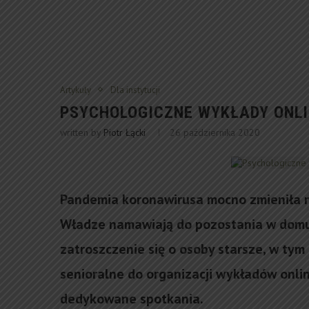
Artykuły
Dla instytucji
PSYCHOLOGICZNE WYKŁADY ONLI
written by
Piotr Łącki
26 października 2020
Pandemia koronawirusa mocno zmieniła n
Władze namawiają do pozostania w domu.
zatroszczenie się o osoby starsze, w tym
senioralne do organizacji wykładów onli
dedykowane spotkania.