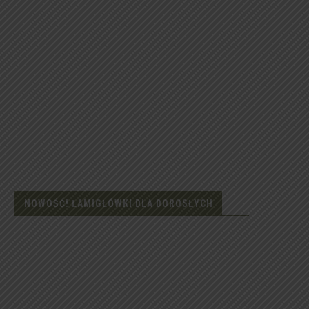
NOWOŚĆ! ŁAMIGŁÓWKI DLA DOROSŁYCH