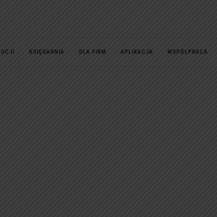
TUCJI
KSIĘGARNIA
DLA FIRM
APLIKACJA
WSPÓŁPRACA