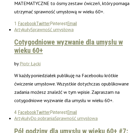
MATEMATYCZNE to ósmy zestaw ćwiczeń, który pomaga
utrzymać sprawność umysłową w wieku 60+.
1
Facebook
Twitter
Pinterest
Email
Artykuły
Sprawność umysłowa
Cotygodniowe wyzwanie dla umysłu w
wieku 60+
by
Piotr Łącki
W każdy poniedziałek publikuję na Facebooku krótkie
ćwiczenie umysłowe. Wszystkie dotychczas opublikowane
zadania możesz znaleźć w tym wpisie. Zapraszam na
cotygodniowe wyzwanie dla umysłu w wieku 60+.
4
Facebook
Twitter
Pinterest
Email
Artykuły
Do pobrania
Sprawność umysłowa
Pół godziny dla umysłu w wieku 60+ #7: