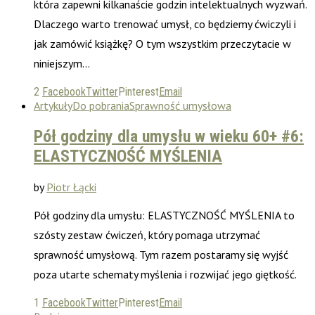
która zapewni kilkanaście godzin intelektualnych wyzwań.
Dlaczego warto trenować umysł, co będziemy ćwiczyli i
jak zamówić książkę? O tym wszystkim przeczytacie w
niniejszym…
2
Facebook
Twitter
Pinterest
Email
Artykuły
Do pobrania
Sprawność umysłowa
Pół godziny dla umysłu w wieku 60+ #6:
ELASTYCZNOŚĆ MYŚLENIA
by
Piotr Łącki
Pół godziny dla umysłu: ELASTYCZNOŚĆ MYŚLENIA to
szósty zestaw ćwiczeń, który pomaga utrzymać
sprawność umysłową. Tym razem postaramy się wyjść
poza utarte schematy myślenia i rozwijać jego giętkość.
1
Facebook
Twitter
Pinterest
Email