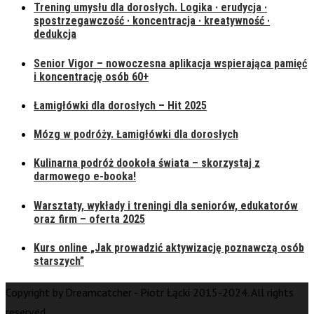
Trening umysłu dla dorosłych. Logika · erudycja ·
spostrzegawczość · koncentracja · kreatywność ·
dedukcja
Senior Vigor – nowoczesna aplikacja wspierająca pamięć
i koncentrację osób 60+
Łamigłówki dla dorosłych – Hit 2025
Mózg w podróży. Łamigłówki dla dorosłych
Kulinarna podróż dookoła świata – skorzystaj z
darmowego e-booka!
Warsztaty, wykłady i treningi dla seniorów, edukatorów
oraz firm – oferta 2025
Kurs online „Jak prowadzić aktywizację poznawczą osób
starszych”
Copyright by Dreamcatcher - Piotr Łącki 2015-2024. All rights
reserved.