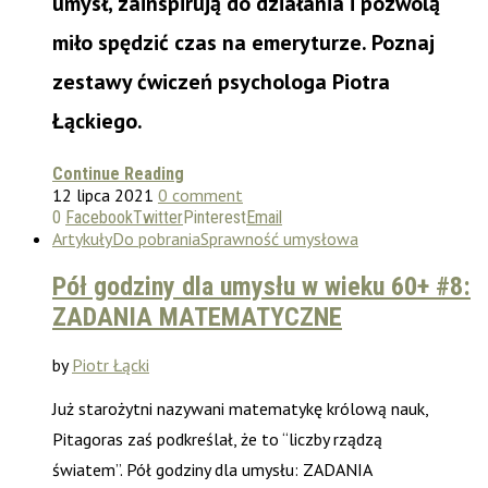
umysł, zainspirują do działania i pozwolą
miło spędzić czas na emeryturze. Poznaj
zestawy ćwiczeń psychologa Piotra
Łąckiego.
Continue Reading
12 lipca 2021
0 comment
0
Facebook
Twitter
Pinterest
Email
Artykuły
Do pobrania
Sprawność umysłowa
Pół godziny dla umysłu w wieku 60+ #8:
ZADANIA MATEMATYCZNE
by
Piotr Łącki
Już starożytni nazywani matematykę królową nauk,
Pitagoras zaś podkreślał, że to “liczby rządzą
światem”. Pół godziny dla umysłu: ZADANIA