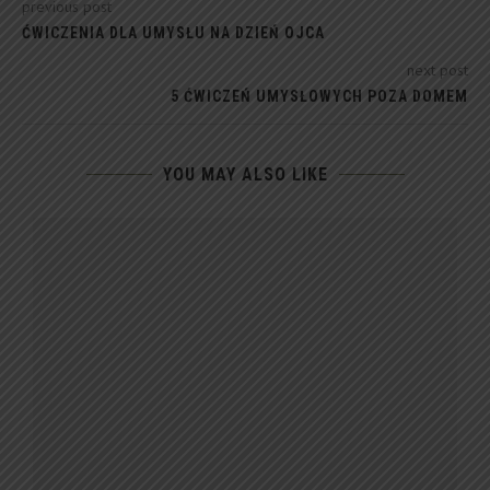
previous post
ĆWICZENIA DLA UMYSŁU NA DZIEŃ OJCA
next post
5 ĆWICZEŃ UMYSŁOWYCH POZA DOMEM
YOU MAY ALSO LIKE