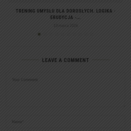
TRENING UMYSŁU DLA DOROSŁYCH. LOGIKA ·
ERUDYCJA ·...
10 marca 2026
LEAVE A COMMENT