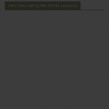
ĆWICZENIA UMYSŁOWE PIOTRA ŁĄCKIEGO