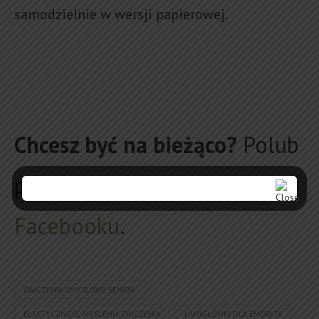
samodzielnie w wersji papierowej.
Chcesz być na bieżąco?
Polub
psychologdlaseniora.pl
na
Facebooku
.
ĆWICZENIA UMYSŁOWE SENIOR
ELASTYCZNOŚĆ MYŚLENIA ĆWICZENIA
ŁAMIGŁÓWKI DLA EMERYTA