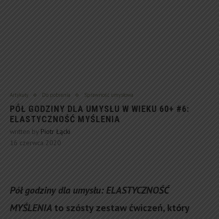
Artykuły
Do pobrania
Sprawność umysłowa
PÓŁ GODZINY DLA UMYSŁU W WIEKU 60+ #6:
ELASTYCZNOŚĆ MYŚLENIA
written by
Piotr Łącki
16 czerwca 2020
Pół godziny dla umysłu: ELASTYCZNOŚĆ
MYŚLENIA
to szósty zestaw ćwiczeń, który