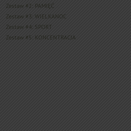
Zestaw #2: PAMIĘĆ
Zestaw #3: WIELKANOC
Zestaw #4: SPORT
Zestaw #5: KONCENTRACJA