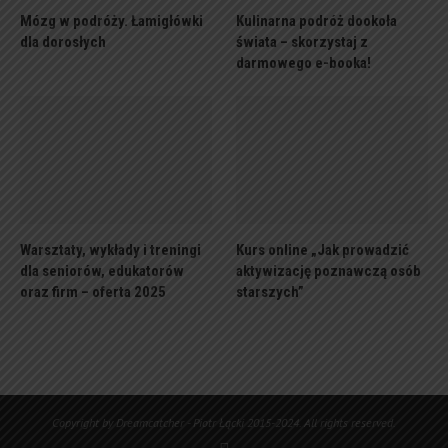
Mózg w podróży. Łamigłówki
Kulinarna podróż dookoła
dla dorosłych
świata – skorzystaj z
darmowego e-booka!
Warsztaty, wykłady i treningi
Kurs online „Jak prowadzić
dla seniorów, edukatorów
aktywizację poznawczą osób
oraz firm – oferta 2025
starszych”
Copyright by Dreamcatcher - Piotr Łącki 2015-2024. All rights reserved.