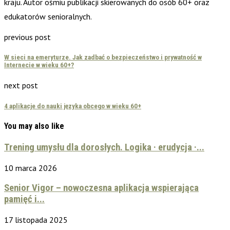
kraju. Autor ośmiu publikacji skierowanych do osób 60+ oraz
edukatorów senioralnych.
previous post
W sieci na emeryturze. Jak zadbać o bezpieczeństwo i prywatność w
Internecie w wieku 60+?
next post
4 aplikacje do nauki języka obcego w wieku 60+
You may also like
Trening umysłu dla dorosłych. Logika · erudycja ·...
10 marca 2026
Senior Vigor – nowoczesna aplikacja wspierająca
pamięć i...
17 listopada 2025