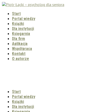
Start
Portal wiedzy
Książki
Dla instytucji
Księgarnia
Dla firm
Aplikacja
Współpraca
Kontakt
O autorze
Start
Portal wiedzy
Książki
Dla instytucji
Księgarnia