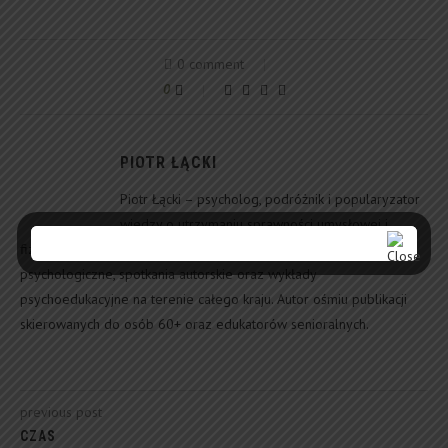
0 comment
0
PIOTR ŁĄCKI
Piotr Łącki – psycholog, podróżnik i popularyzator
wiedzy o utrzymaniu sprawności umysłowej i
fizycznej w wieku 60+. Od ponad 10 lat prowadzi warsztaty
psychologiczne, spotkania autorskie oraz wykłady
psychoedukacyjne na terenie całego kraju. Autor ośmiu publikacji
skierowanych do osób 60+ oraz edukatorów senioralnych.
previous post
CZAS