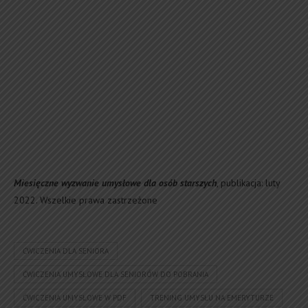
Miesięczne wyzwanie umysłowe dla osób starszych
, publikacja: luty
2022. Wszelkie prawa zastrzeżone
ĆWICZENIA DLA SENIORA
ĆWICZENIA UMYSŁOWE DLA SENIORÓW DO POBRANIA
ĆWICZENIA UMYSŁOWE W PDF
TRENING UMYSŁU NA EMERYTURZE