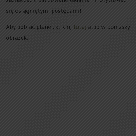
się osiągniętymi postępami!
Aby pobrać planer, kliknij
tutaj
albo w poniższy
obrazek.