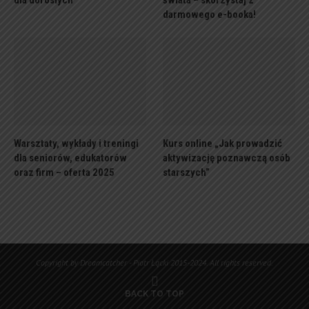
dla dorosłych
świata – skorzystaj z
darmowego e-booka!
Warsztaty, wykłady i treningi
Kurs online „Jak prowadzić
dla seniorów, edukatorów
aktywizację poznawczą osób
oraz firm – oferta 2025
starszych”
Copyright by Dreamcatcher - Piotr Łącki 2015-2024. All rights reserved.
BACK TO TOP