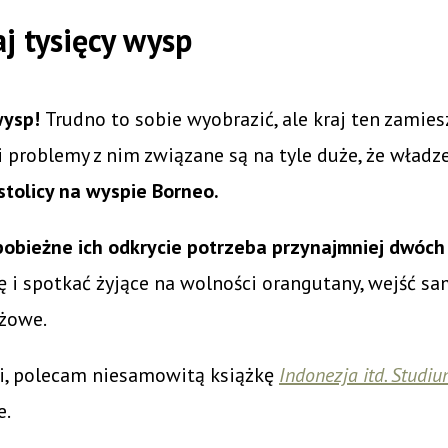
aj tysięcy wysp
wysp!
Trudno to sobie wyobrazić, ale kraj ten zamie
i problemy z nim związane są na tyle duże, że wład
tolicy na wyspie Borneo.
 pobieżne ich odkrycie potrzeba przynajmniej dwóch
 i spotkać żyjące na wolności orangutany, wejść sa
yżowe.
zji, polecam niesamowitą książkę
Indonezja itd. Stud
e.