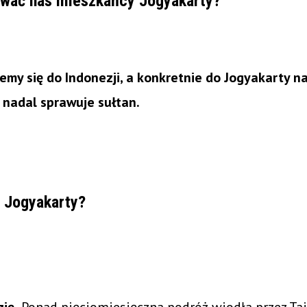
ować nas mieszkańcy Jogyakarty?
my się do Indonezji, a konkretnie do Jogyakarty 
 nadal sprawuje sułtan.
 Jogyakarty?
?
ję.
Ponad pięciomiesięczna podróż wiodła przez Taj