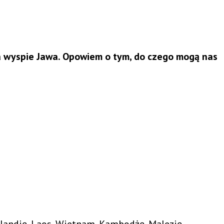
na wyspie Jawa. Opowiem o tym, do czego mogą nas
landię, Laos, Wietnam, Kambodżę, Malezję,