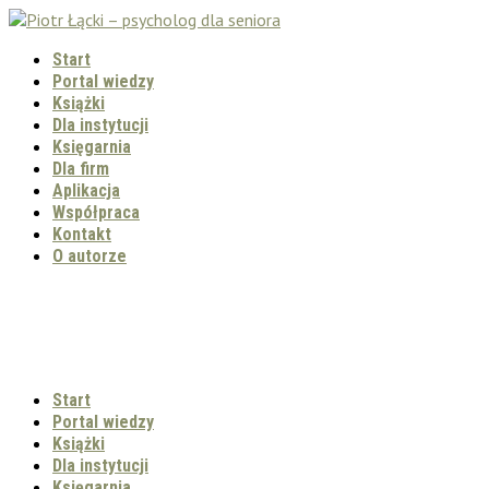
Start
Portal wiedzy
Książki
Dla instytucji
Księgarnia
Dla firm
Aplikacja
Współpraca
Kontakt
O autorze
Start
Portal wiedzy
Książki
Dla instytucji
Księgarnia