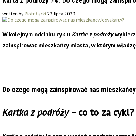
Karta z podróży #4: Do czego mogą zainspir
written by
Piotr Łącki
22 lipca 2020
W kolejnym odcinku cyklu
Kartka z podróży
wybierze
zainspirować mieszkańcy miasta, w którym władzę
Do czego mogą zainspirować nas mieszkańcy
Kartka z podróży
– co to za cykl
Kartka z podróży
to zapis wrażeń z podróży przez Az