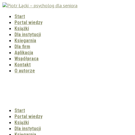
Start
Portal wiedzy
Książki
Dla instytucji
Księgarnia
Dla firm
Aplikacja
Współpraca
Kontakt
O autorze
Start
Portal wiedzy
Książki
Dla instytucji
Księgarnia