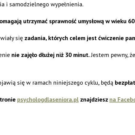
a i samodzielnego wypełnienia.
omagają utrzymać sprawność umysłową w wieku 6
awiały się
zadania, których celem jest ćwiczenie pa
ienie
nie zajęło dłużej niż 30 minut.
Jestem pewny, że
pojawią się w ramach niniejszego cyklu, będą
bezpła
stronie
psychologdlaseniora.pl
znajdziesz
na Faceb