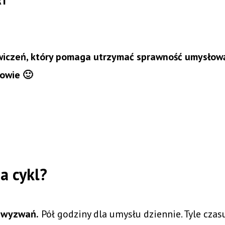
RT
wiczeń, który pomaga utrzymać sprawność umysłow
owie 🙂
a cykl?
e wyzwań.
Pół godziny dla umysłu dziennie. Tyle czas