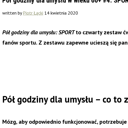
Pół godziny dla umysłu w wieku 60+ #4: SPO
written by
Piotr Łącki
14 kwietnia 2020
Pół godziny dla umysłu: SPORT
to czwarty zestaw ć
fanów sportu. Z zestawu zapewne ucieszą się pan
Pół godziny dla umysłu – co to z
Mózg, aby odpowiednio funkcjonować, potrzebuj