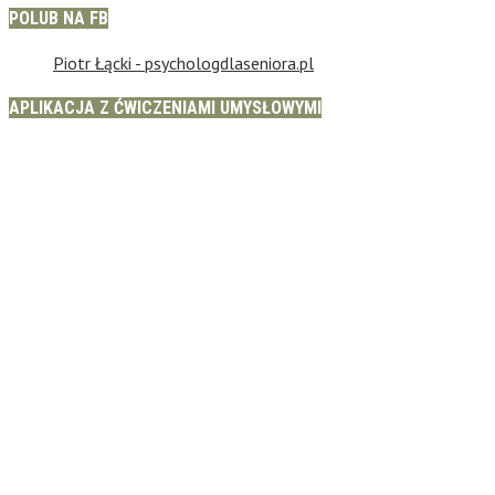
POLUB NA FB
Piotr Łącki - psychologdlaseniora.pl
APLIKACJA Z ĆWICZENIAMI UMYSŁOWYMI