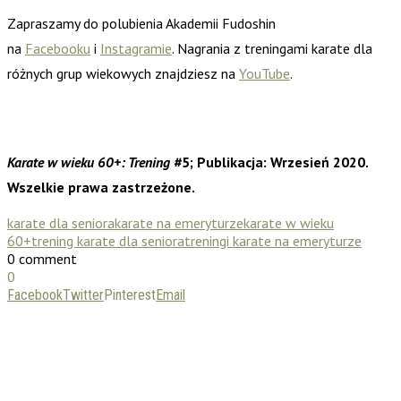
Zapraszamy do polubienia Akademii Fudoshin
na
Facebooku
i
Instagramie
. Nagrania z treningami karate dla
różnych grup wiekowych znajdziesz na
YouTube
.
Karate w wieku 60+: Trening #
5; Publikacja: Wrzesień 2020.
Wszelkie prawa zastrzeżone.
karate dla seniora
karate na emeryturze
karate w wieku
60+
trening karate dla seniora
treningi karate na emeryturze
0 comment
0
Facebook
Twitter
Pinterest
Email