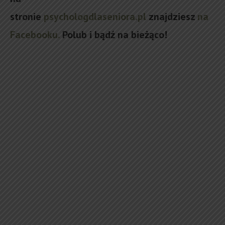
stronie
psychologdlaseniora.pl
znajdziesz
na
Facebooku.
Polub i bądź na bieżąco!