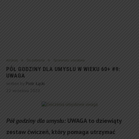
Artykuły
Do pobrania
Sprawność umysłowa
PÓŁ GODZINY DLA UMYSŁU W WIEKU 60+ #9:
UWAGA
written by
Piotr Łącki
22 września 2020
Pół godziny dla umysłu:
UWAGA to dziewiąty
zestaw ćwiczeń, który pomaga utrzymać