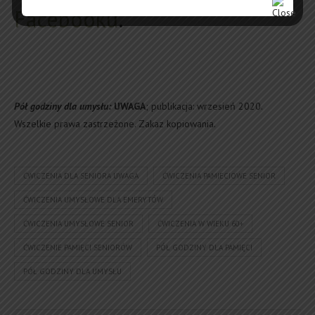
Facebooku
.
Pół godziny dla umysłu:
UWAGA
; publikacja: wrzesień 2020.
Wszelkie prawa zastrzeżone. Zakaz kopiowania.
ĆWICZENIA DLA SENIORA UWAGA
ĆWICZENIA PAMIECIOWE SENIOR
ĆWICZENIA UMYSŁOWE DLA EMERYTÓW
ĆWICZENIA UMYSŁOWE SENIOR
ĆWICZENIA W WIEKU 60+
ĆWICZENIE PAMIĘCI SENIORÓW
PÓŁ GODZINY DLA PAMIĘCI
PÓŁ GODZINY DLA UMYSŁU