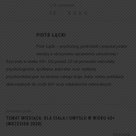
0 comment
1
PIOTR ŁĄCKI
Piotr Łącki – psycholog, podróżnik i popularyzator
wiedzy o utrzymaniu sprawności umysłowej i
fizycznej w wieku 60+. Od ponad 10 lat prowadzi warsztaty
psychologiczne, spotkania autorskie oraz wykłady
psychoedukacyjne na terenie całego kraju. Autor ośmiu publikacji
skierowanych do osób 60+ oraz edukatorów senioralnych.
previous post
TEMAT MIESIĄCA: DLA CIAŁA I UMYSŁU W WIEKU 60+
(WRZESIEŃ 2020)
next post