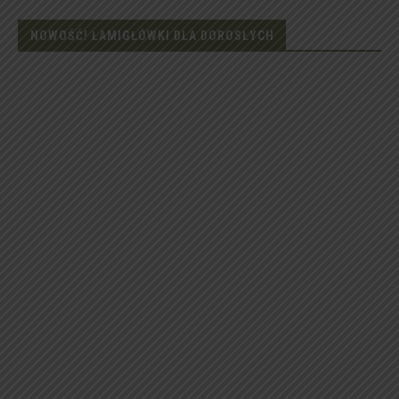
NOWOŚĆ! ŁAMIGŁÓWKI DLA DOROSŁYCH