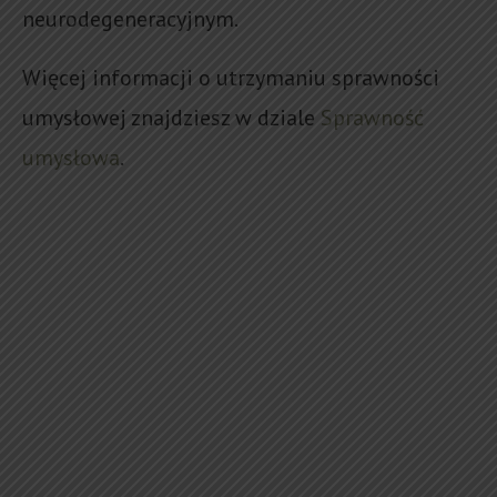
neurodegeneracyjnym.
Więcej informacji o utrzymaniu sprawności
umysłowej znajdziesz w dziale
Sprawność
umysłowa
.