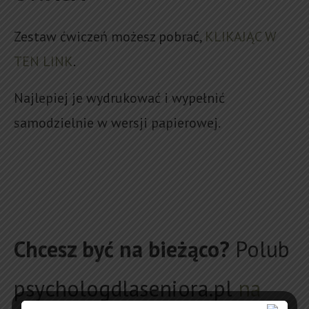
Zestaw ćwiczeń możesz pobrać,
KLIKAJĄC W
TEN LINK
.
Najlepiej je wydrukować i wypełnić
samodzielnie w wersji papierowej.
Chcesz być na bieżąco?
Polub
psychologdlaseniora.pl
na