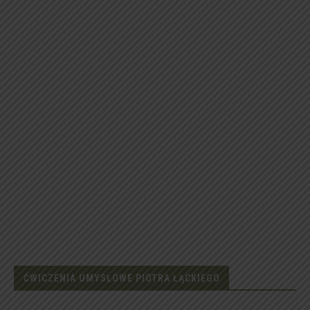
ĆWICZENIA UMYSŁOWE PIOTRA ŁĄCKIEGO