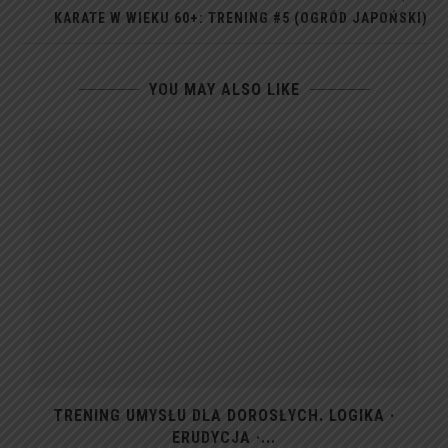
KARATE W WIEKU 60+: TRENING #5 (OGRÓD JAPOŃSKI)
YOU MAY ALSO LIKE
TRENING UMYSŁU DLA DOROSŁYCH. LOGIKA ·
ERUDYCJA ·...