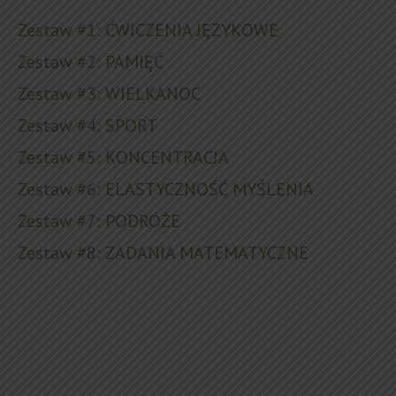
Zestaw #1: ĆWICZENIA JĘZYKOWE
Zestaw #2: PAMIĘĆ
Zestaw #3: WIELKANOC
Zestaw #4: SPORT
Zestaw #5: KONCENTRACJA
Zestaw #6: ELASTYCZNOŚĆ MYŚLENIA
Zestaw #7: PODRÓŻE
Zestaw #8: ZADANIA MATEMATYCZNE