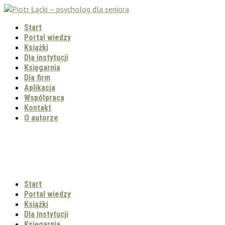
Start
Portal wiedzy
Książki
Dla instytucji
Księgarnia
Dla firm
Aplikacja
Współpraca
Kontakt
O autorze
Start
Portal wiedzy
Książki
Dla instytucji
Księgarnia