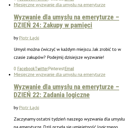
Miesięczne wyzwanie dla umysłu na emeryturze
Wyzwanie dla umysłu na emeryturze –
DZIEŃ 24: Zakupy w pamięci
by
Piotr Łącki
Umysł można ćwiczyć w każdym miejscu. Jak zrobić to w
czasie zakupów? Podejmij dzisiejsze wyzwanie!
0
Facebook
Twitter
Pinterest
Email
Miesięczne wyzwanie dla umysłu na emeryturze
Wyzwanie dla umysłu na emeryturze –
DZIEŃ 22: Zadania logiczne
by
Piotr Łącki
Zaczynamy ostatni tydzień naszego wyzwania dla umysłu
na emeryturze. Dziś przyda się umiejętność logicznego