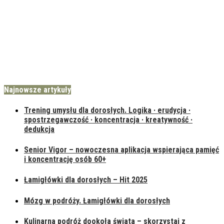
Najnowsze artykuły
Trening umysłu dla dorosłych. Logika · erudycja ·
spostrzegawczość · koncentracja · kreatywność ·
dedukcja
Senior Vigor – nowoczesna aplikacja wspierająca pamięć
i koncentrację osób 60+
Łamigłówki dla dorosłych – Hit 2025
Mózg w podróży. Łamigłówki dla dorosłych
Kulinarna podróż dookoła świata – skorzystaj z