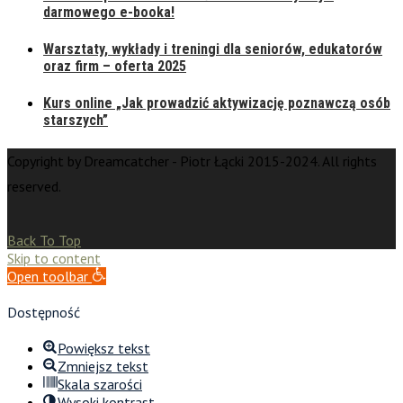
darmowego e-booka!
Warsztaty, wykłady i treningi dla seniorów, edukatorów
oraz firm – oferta 2025
Kurs online „Jak prowadzić aktywizację poznawczą osób
starszych”
Copyright by Dreamcatcher - Piotr Łącki 2015-2024. All rights
reserved.
Back To Top
Skip to content
Open toolbar
Dostępność
Powiększ tekst
Zmniejsz tekst
Skala szarości
Wysoki kontrast