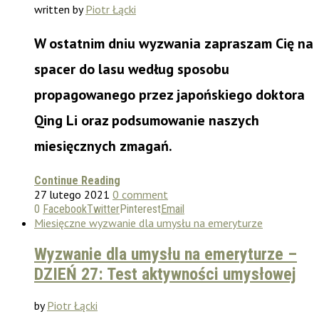
written by
Piotr Łącki
W ostatnim dniu wyzwania zapraszam Cię na
spacer do lasu według sposobu
propagowanego przez japońskiego doktora
Qing Li oraz podsumowanie naszych
miesięcznych zmagań.
Continue Reading
27 lutego 2021
0 comment
0
Facebook
Twitter
Pinterest
Email
Miesięczne wyzwanie dla umysłu na emeryturze
Wyzwanie dla umysłu na emeryturze –
DZIEŃ 27: Test aktywności umysłowej
by
Piotr Łącki