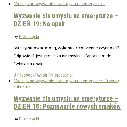
Miesięczne wyzwanie dla umysłu na emeryturze
Wyzwanie dla umysłu na emeryturze –
DZIEŃ 19: Na opak
by
Piotr Łącki
Jak stymulować mózg, wykonując codzienne czynności?
Odpowiedź jest prostsza niż myślisz. Zapraszam do
świata na opak.
0
Facebook
Twitter
Pinterest
Email
Miesięczne wyzwanie dla umysłu na emeryturze
Przepisy
kulinarne
Wyzwanie dla umysłu na emeryturze –
DZIEŃ 18: Poznawanie nowych smaków
by
Piotr Łącki