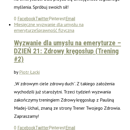
myślenia. Spróbuj swoich sił!
0
Facebook
Twitter
Pinterest
Email
Miesięczne wyzwanie dla umysłu na
emeryturze
Sprawność fizyczna
Wyzwanie dla umysłu na emeryturze –
DZIEŃ 21: Zdrowy kręgosłup (Trening
#2)
by
Piotr Łącki
„W zdrowym ciele zdrowy duch”. Z takiego założenia
wychodzili już starożytni. Trzeci tydzień wyzwania
zakończymy treningiem Zdrowy kręgosłup z Pauliną
Madej-Uchal, znaną ze strony Trener Twojego Zdrowia.
Zapraszamy!
0
Facebook
Twitter
Pinterest
Email