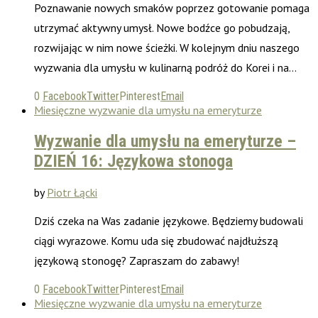
Poznawanie nowych smaków poprzez gotowanie pomaga
utrzymać aktywny umysł. Nowe bodźce go pobudzają,
rozwijając w nim nowe ścieżki. W kolejnym dniu naszego
wyzwania dla umysłu w kulinarną podróż do Korei i na…
0
Facebook
Twitter
Pinterest
Email
Miesięczne wyzwanie dla umysłu na emeryturze
Wyzwanie dla umysłu na emeryturze –
DZIEŃ 16: Językowa stonoga
by
Piotr Łącki
Dziś czeka na Was zadanie językowe. Będziemy budowali
ciągi wyrazowe. Komu uda się zbudować najdłuższą
językową stonogę? Zapraszam do zabawy!
0
Facebook
Twitter
Pinterest
Email
Miesięczne wyzwanie dla umysłu na emeryturze