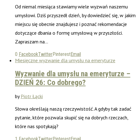
Od niemal miesiąca stawiamy wiele wyzwań naszemu
umysłowi. Dziś przyszedł dzień, by dowiedzieć się, w jakim
miejscu się obecnie znajdujesz i poznać rekomendacje
dotyczące dbania o formę umysłową w przyszłości.
Zapraszam na…
0
Facebook
Twitter
Pinterest
Email
Miesięczne wyzwanie dla umysłu na emeryturze
Wyzwanie dla umysłu na emeryturze –
DZIEŃ 26: Co dobrego?
by
Piotr Łącki
Słowa określają naszą rzeczywistość. A gdyby tak zadać
pytanie, które pozwala skupić się na dobrych rzeczach,
które nas spotykają?
1
Facebook
Twitter
Pinterest
Email