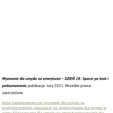
Wyzwanie dla umysłu na emeryturze – DZIEŃ 28: Spacer po lesie i
podsumowanie
, publikacja: luty 2021. Wszelkie prawa
zastrzeżone.
leśne kąpiele
miesięczne wyzwanie dla umysłu na
emeryturze
shinrin-yoku
spacer po lesie
wyzwania dla umysłu w
wieku 60+
wyzwanie dla umysłu na emeryturze
wyzwanie dla