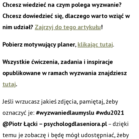
Chcesz wiedzieć na czym polega wyzwanie?
Chcesz dowiedzieć się, dlaczego warto wziąć w
nim udział?
Zajrzyj do tego artykułu
!
Pobierz motywujący planer
,
klikając tutaj
.
Wszystkie ćwiczenia, zadania i inspiracje
opublikowane w ramach wyzwania znajdziesz
tutaj
.
Jeśli wrzucasz jakieś zdjęcia, pamiętaj, żeby
oznaczyć je:
#wyzwaniedlaumyslu #wdu2021
@Piotr Łącki – psychologdlaseniora.pl
– dzięki
temu je zobaczę i będę mógł udostępniać, żeby