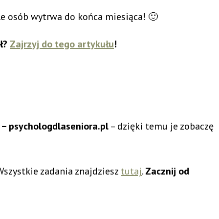
ile osób wytrwa do końca miesiąca! 🙂
ał?
Zajrzyj do tego artykułu
!
– psychologdlaseniora.pl
– dzięki temu je zobaczę
Wszystkie zadania znajdziesz
tutaj
.
Zacznij od