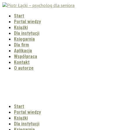
Start
Portal wiedzy
Książki
Dla instytucji
Księgarnia
Dla firm
Aplikacja
Współpraca
Kontakt
O autorze
Start
Portal wiedzy
Książki
Dla instytucji
Księgarnia