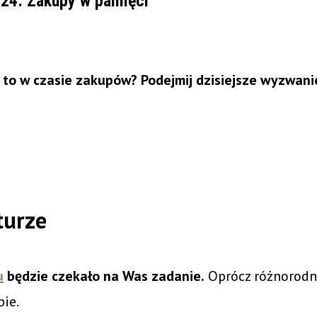
 24: Zakupy w pamięci
 to w czasie zakupów? Podejmij dzisiejsze wyzwani
turze
u
będzie czekało na Was zadanie.
Oprócz różnorodn
bie.