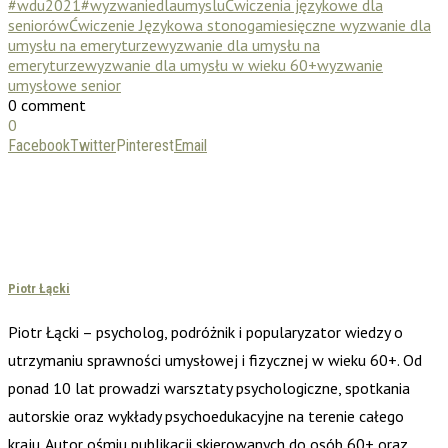
#wdu2021
#wyzwaniedlaumyslu
Ćwiczenia językowe dla
seniorów
Ćwiczenie Językowa stonoga
miesięczne wyzwanie dla
umysłu na emeryturze
wyzwanie dla umysłu na
emeryturze
wyzwanie dla umysłu w wieku 60+
wyzwanie
umysłowe senior
0 comment
0
Facebook
Twitter
Pinterest
Email
Piotr Łącki
Piotr Łącki – psycholog, podróżnik i popularyzator wiedzy o
utrzymaniu sprawności umysłowej i fizycznej w wieku 60+. Od
ponad 10 lat prowadzi warsztaty psychologiczne, spotkania
autorskie oraz wykłady psychoedukacyjne na terenie całego
kraju. Autor ośmiu publikacji skierowanych do osób 60+ oraz