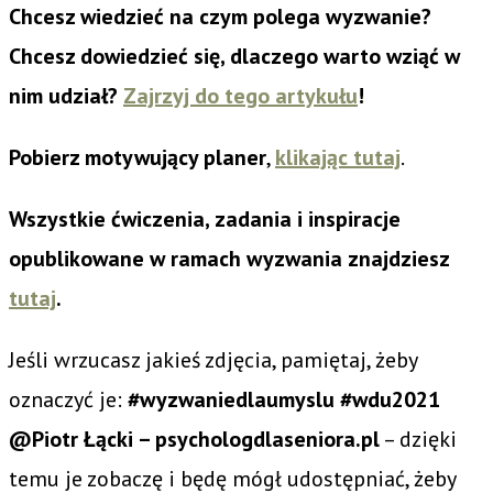
Chcesz wiedzieć na czym polega wyzwanie?
Chcesz dowiedzieć się, dlaczego warto wziąć w
nim udział?
Zajrzyj do tego artykułu
!
Pobierz motywujący planer
,
klikając tutaj
.
Wszystkie ćwiczenia, zadania i inspiracje
opublikowane w ramach wyzwania znajdziesz
tutaj
.
Jeśli wrzucasz jakieś zdjęcia, pamiętaj, żeby
oznaczyć je:
#wyzwaniedlaumyslu #wdu2021
@Piotr Łącki – psychologdlaseniora.pl
– dzięki
temu je zobaczę i będę mógł udostępniać, żeby