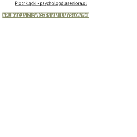
Piotr Łącki - psychologdlaseniora.pl
APLIKACJA Z ĆWICZENIAMI UMYSŁOWYMI