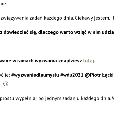
bie.
rozwiązywania zadań każdego dnia. Ciekawy jestem, 
z dowiedzieć się, dlaczego warto wziąć w nim udzi
ikowane w ramach wyzwania znajdziesz
tutaj
.
yć je:
#wyzwaniedlaumyslu #wdu2021 @Piotr Łącki 
! 🙂
 prostu wypełniaj po jednym zadaniu każdego dnia. 