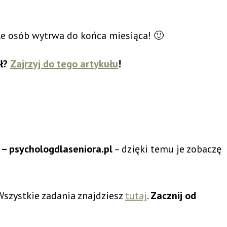
ile osób wytrwa do końca miesiąca! 🙂
ał?
Zajrzyj do tego artykułu
!
– psychologdlaseniora.pl
– dzięki temu je zobaczę
Wszystkie zadania znajdziesz
tutaj
.
Zacznij od