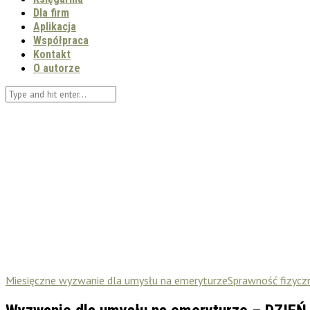
Dla firm
Aplikacja
Współpraca
Kontakt
O autorze
Miesięczne wyzwanie dla umysłu na emeryturze
Sprawność fizycz