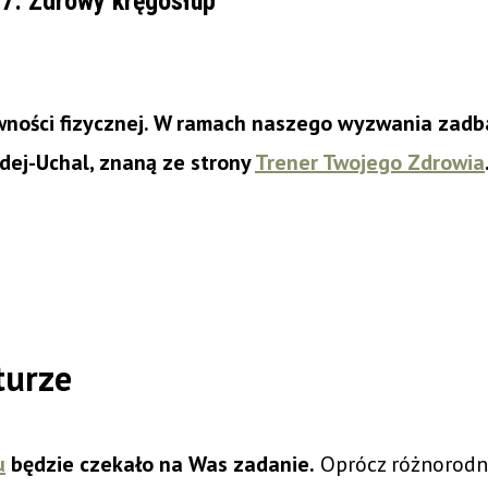
7: Zdrowy kręgosłup
ości fizycznej. W ramach naszego wyzwania zadbam
adej-Uchal, znaną ze strony
Trener Twojego Zdrowia
turze
u
będzie czekało na Was zadanie.
Oprócz różnorodn