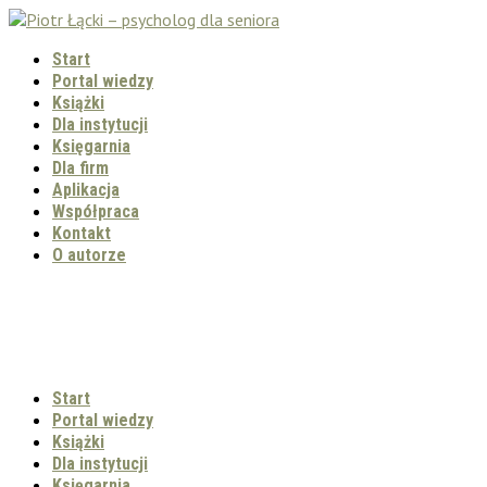
Start
Portal wiedzy
Książki
Dla instytucji
Księgarnia
Dla firm
Aplikacja
Współpraca
Kontakt
O autorze
Start
Portal wiedzy
Książki
Dla instytucji
Księgarnia