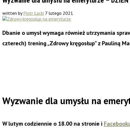
Wyzwanie dla umysłu na emeryturze – DZIEŃ 
written by
Piotr Łącki
7 lutego 2021
Dbanie o umysł wymaga również utrzymania sprawn
czterech) trening „Zdrowy kręgosłup” z Pauliną M
Wyzwanie dla umysłu na emery
W lutym codziennie o 18.00 na stronie i
Facebook