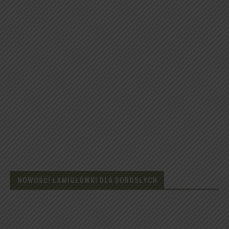
NOWOŚĆ! ŁAMIGŁÓWKI DLA DOROSŁYCH