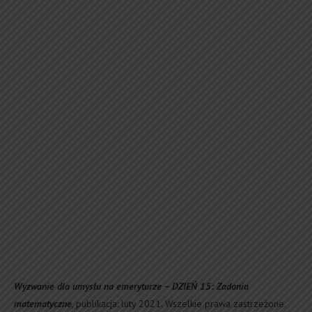
Wyzwanie dla umysłu na emeryturze – DZIEŃ 15: Zadania
matematyczne
, publikacja: luty 2021. Wszelkie prawa zastrzeżone.