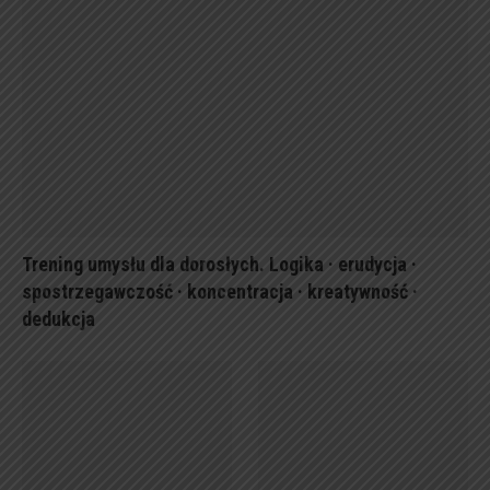
Trening umysłu dla dorosłych. Logika · erudycja ·
spostrzegawczość · koncentracja · kreatywność ·
dedukcja