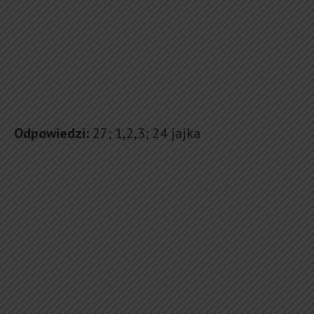
Odpowiedzi:
27; 1,2,3; 24 jajka