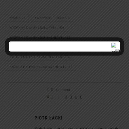
#WDU2021
#WYZWANIEDLAUMYSLU
WYZWANIA DLA UMYSŁU W WIEKU 60+
WYZWANIE DLA UMYSŁU NA EMERYTURZE
WYZWANIE UMYSŁOWE SENIOR
ZADANIA MATEMATYCZNE
ZADANIA MATEMATYCZNE DLA SENIORÓW
ZADANIA MATEMATYCZNE NA EMERYTURZE
0 comment
0
PIOTR ŁĄCKI
Piotr Łącki – psycholog, podróżnik i popularyzator