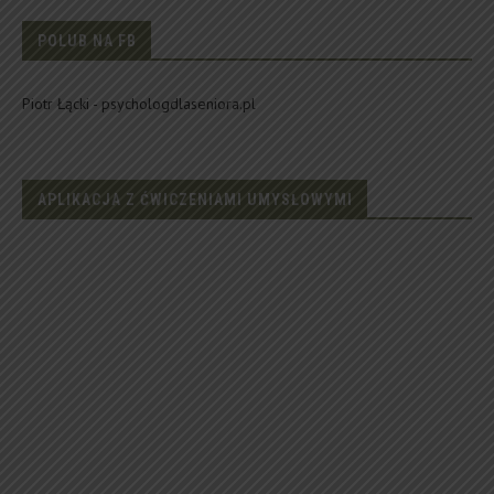
POLUB NA FB
Piotr Łącki - psychologdlaseniora.pl
APLIKACJA Z ĆWICZENIAMI UMYSŁOWYMI