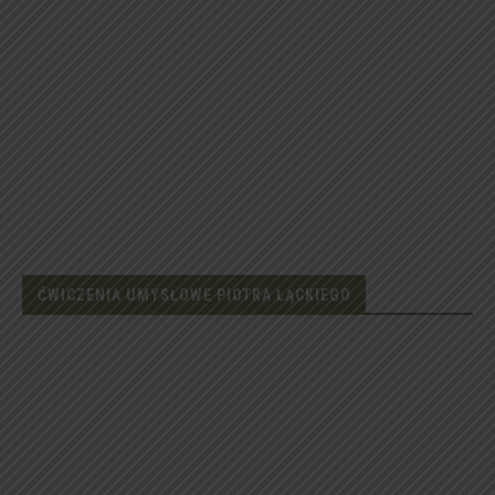
ĆWICZENIA UMYSŁOWE PIOTRA ŁĄCKIEGO