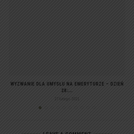
Ń
WYZWANIE DLA UMYSŁU NA EMERYTURZE – DZIEŃ
28:...
27 lutego 2021