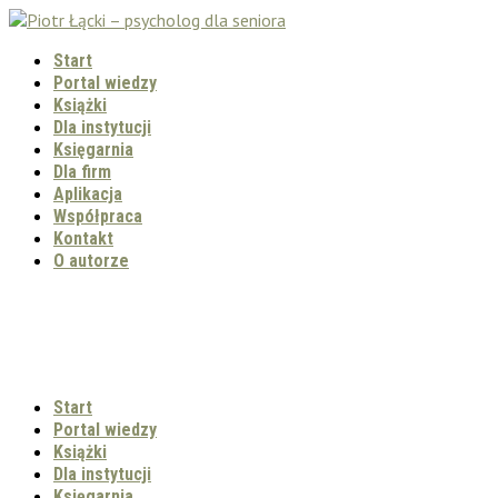
Start
Portal wiedzy
Książki
Dla instytucji
Księgarnia
Dla firm
Aplikacja
Współpraca
Kontakt
O autorze
Start
Portal wiedzy
Książki
Dla instytucji
Księgarnia