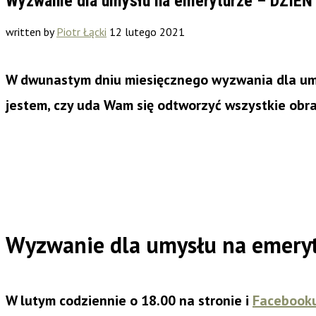
Wyzwanie dla umysłu na emeryturze – DZIEŃ
written by
Piotr Łącki
12 lutego 2021
W dwunastym dniu miesięcznego wyzwania dla umy
jestem, czy uda Wam się odtworzyć wszystkie obr
Wyzwanie dla umysłu na emery
W lutym codziennie o 18.00 na stronie i
Facebook