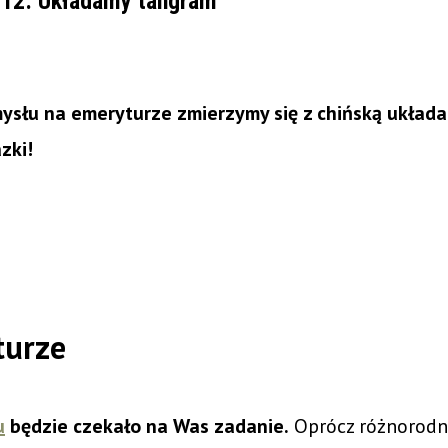
 12: Układamy tangram
słu na emeryturze zmierzymy się z chińską układ
azki!
turze
u
będzie czekało na Was zadanie.
Oprócz różnorodn