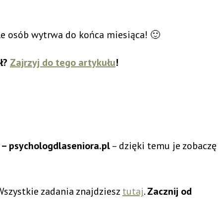
ile osób wytrwa do końca miesiąca! 🙂
ał?
Zajrzyj do tego artykułu
!
– psychologdlaseniora.pl
– dzięki temu je zobaczę
Wszystkie zadania znajdziesz
tutaj
.
Zacznij od