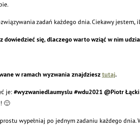
bie.
rozwiązywania zadań każdego dnia. Ciekawy jestem, 
z dowiedzieć się, dlaczego warto wziąć w nim udzi
ikowane w ramach wyzwania znajdziesz
tutaj
.
yć je:
#wyzwaniedlaumyslu #wdu2021 @Piotr Łącki 
! 🙂
 prostu wypełniaj po jednym zadaniu każdego dnia. 