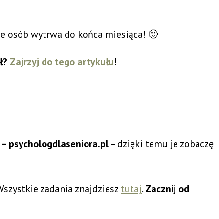
ile osób wytrwa do końca miesiąca! 🙂
ał?
Zajrzyj do tego artykułu
!
– psychologdlaseniora.pl
– dzięki temu je zobaczę
Wszystkie zadania znajdziesz
tutaj
.
Zacznij od