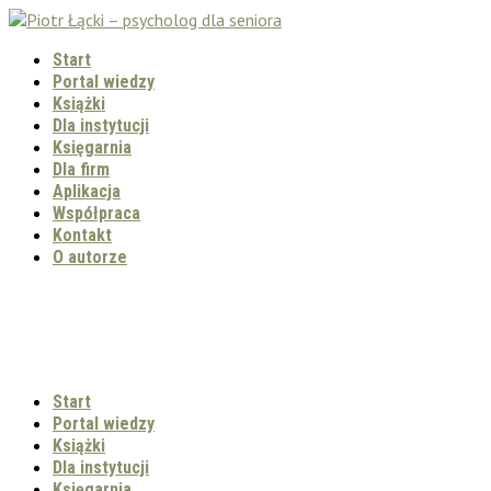
Start
Portal wiedzy
Książki
Dla instytucji
Księgarnia
Dla firm
Aplikacja
Współpraca
Kontakt
O autorze
Start
Portal wiedzy
Książki
Dla instytucji
Księgarnia