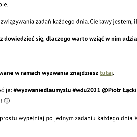
bie.
rozwiązywania zadań każdego dnia. Ciekawy jestem, 
z dowiedzieć się, dlaczego warto wziąć w nim udzi
ikowane w ramach wyzwania znajdziesz
tutaj
.
yć je:
#wyzwaniedlaumyslu #wdu2021 @Piotr Łącki 
! 🙂
 prostu wypełniaj po jednym zadaniu każdego dnia. 