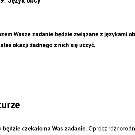
9: Język obcy
azem Wasze zadanie będzie związane z językami obc
ałeś okazji żadnego z nich się uczyć.
turze
u
będzie czekało na Was zadanie.
Oprócz różnorodn